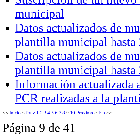
municipal
Datos actualizados de mu
plantilla municipal hasta
Datos actualizados de mu
plantilla municipal hasta
Información actualizada a
PCR realizadas a la plant
<<
Inicio
<
Prev
1
2
3
4
5
6
7
8
9
10
Próximo
>
Fin
>>
Página 9 de 41