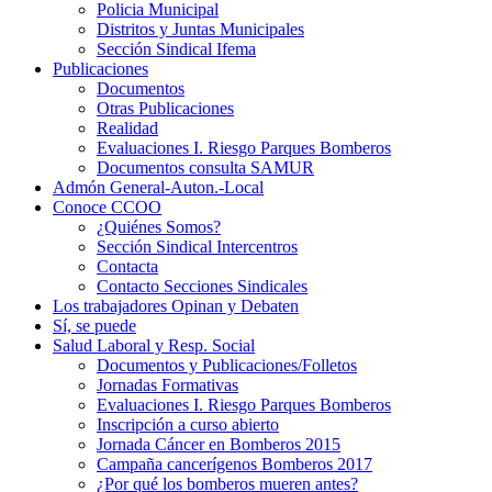
Policia Municipal
Distritos y Juntas Municipales
Sección Sindical Ifema
Publicaciones
Documentos
Otras Publicaciones
Realidad
Evaluaciones I. Riesgo Parques Bomberos
Documentos consulta SAMUR
Admón General-Auton.-Local
Conoce CCOO
¿Quiénes Somos?
Sección Sindical Intercentros
Contacta
Contacto Secciones Sindicales
Los trabajadores Opinan y Debaten
Sí, se puede
Salud Laboral y Resp. Social
Documentos y Publicaciones/Folletos
Jornadas Formativas
Evaluaciones I. Riesgo Parques Bomberos
Inscripción a curso abierto
Jornada Cáncer en Bomberos 2015
Campaña cancerígenos Bomberos 2017
¿Por qué los bomberos mueren antes?