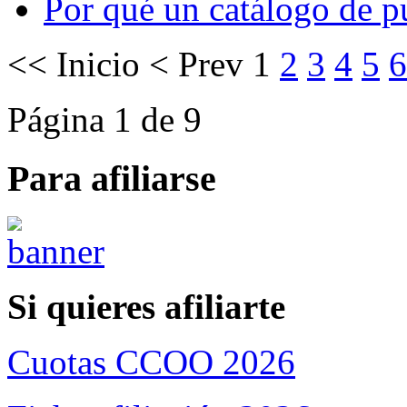
Por qué un catálogo de pu
<<
Inicio
<
Prev
1
2
3
4
5
6
Página 1 de 9
Para afiliarse
Si quieres afiliarte
Cuotas CCOO 2026