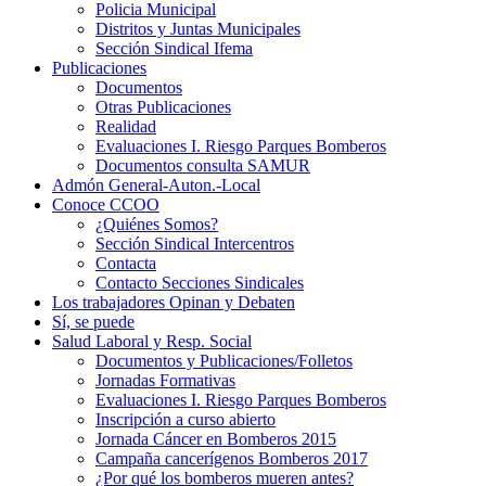
Policia Municipal
Distritos y Juntas Municipales
Sección Sindical Ifema
Publicaciones
Documentos
Otras Publicaciones
Realidad
Evaluaciones I. Riesgo Parques Bomberos
Documentos consulta SAMUR
Admón General-Auton.-Local
Conoce CCOO
¿Quiénes Somos?
Sección Sindical Intercentros
Contacta
Contacto Secciones Sindicales
Los trabajadores Opinan y Debaten
Sí, se puede
Salud Laboral y Resp. Social
Documentos y Publicaciones/Folletos
Jornadas Formativas
Evaluaciones I. Riesgo Parques Bomberos
Inscripción a curso abierto
Jornada Cáncer en Bomberos 2015
Campaña cancerígenos Bomberos 2017
¿Por qué los bomberos mueren antes?