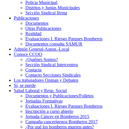
Policia Municipal
Distritos y Juntas Municipales
Sección Sindical Ifema
Publicaciones
Documentos
Otras Publicaciones
Realidad
Evaluaciones I. Riesgo Parques Bomberos
Documentos consulta SAMUR
Admón General-Auton.-Local
Conoce CCOO
¿Quiénes Somos?
Sección Sindical Intercentros
Contacta
Contacto Secciones Sindicales
Los trabajadores Opinan y Debaten
Sí, se puede
Salud Laboral y Resp. Social
Documentos y Publicaciones/Folletos
Jornadas Formativas
Evaluaciones I. Riesgo Parques Bomberos
Inscripción a curso abierto
Jornada Cáncer en Bomberos 2015
Campaña cancerígenos Bomberos 2017
¿Por qué los bomberos mueren antes?