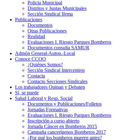
Policia Municipal
Distritos y Juntas Municipales
Sección Sindical Ifema
Publicaciones
Documentos
Otras Publicaciones
Realidad
Evaluaciones I. Riesgo Parques Bomberos
Documentos consulta SAMUR
Admón General-Auton.-Local
Conoce CCOO
¿Quiénes Somos?
Sección Sindical Intercentros
Contacta
Contacto Secciones Sindicales
Los trabajadores Opinan y Debaten
Sí, se puede
Salud Laboral y Resp. Social
Documentos y Publicaciones/Folletos
Jornadas Formativas
Evaluaciones I. Riesgo Parques Bomberos
Inscripción a curso abierto
Jornada Cáncer en Bomberos 2015
Campaña cancerígenos Bomberos 2017
¿Por qué los bomberos mueren antes?