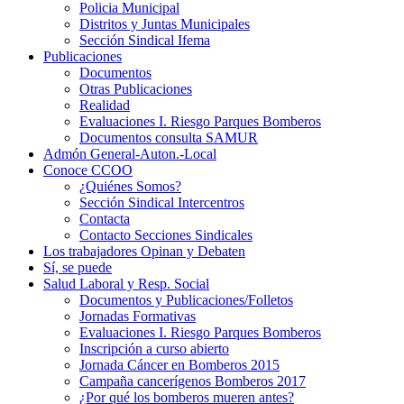
Policia Municipal
Distritos y Juntas Municipales
Sección Sindical Ifema
Publicaciones
Documentos
Otras Publicaciones
Realidad
Evaluaciones I. Riesgo Parques Bomberos
Documentos consulta SAMUR
Admón General-Auton.-Local
Conoce CCOO
¿Quiénes Somos?
Sección Sindical Intercentros
Contacta
Contacto Secciones Sindicales
Los trabajadores Opinan y Debaten
Sí, se puede
Salud Laboral y Resp. Social
Documentos y Publicaciones/Folletos
Jornadas Formativas
Evaluaciones I. Riesgo Parques Bomberos
Inscripción a curso abierto
Jornada Cáncer en Bomberos 2015
Campaña cancerígenos Bomberos 2017
¿Por qué los bomberos mueren antes?