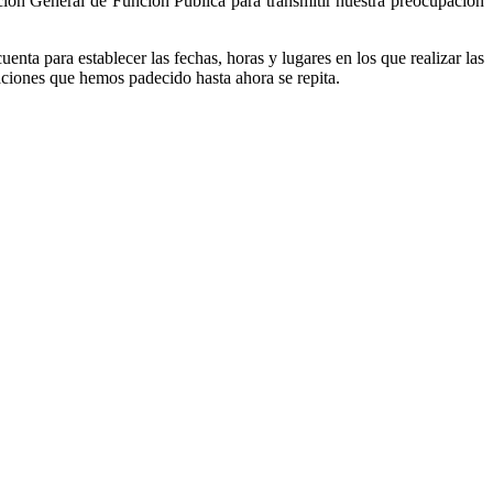
ión General de Función Pública para transmitir nuestra preocupación
enta para establecer las fechas, horas y lugares en los que realizar las
uaciones que hemos padecido hasta ahora se repita.