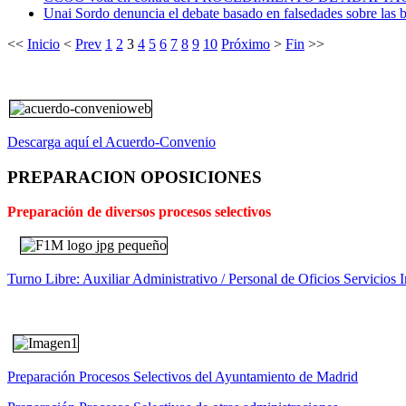
Unai Sordo denuncia el debate basado en falsedades sobre las b
<<
Inicio
<
Prev
1
2
3
4
5
6
7
8
9
10
Próximo
>
Fin
>>
Descarga aquí el Acuerdo-Convenio
PREPARACION OPOSICIONES
Preparación de diversos procesos selectivos
Turno Libre: Auxiliar Administrativo / Personal de Oficios Servicios I
Preparación Procesos Selectivos del Ayuntamiento de Madrid