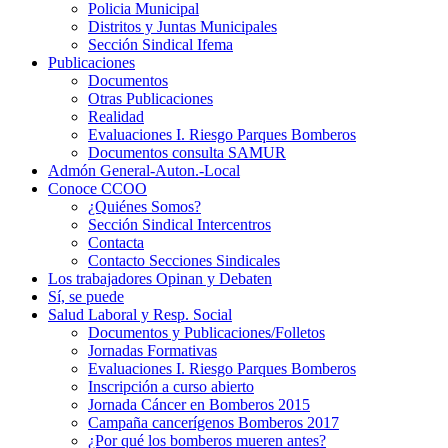
Policia Municipal
Distritos y Juntas Municipales
Sección Sindical Ifema
Publicaciones
Documentos
Otras Publicaciones
Realidad
Evaluaciones I. Riesgo Parques Bomberos
Documentos consulta SAMUR
Admón General-Auton.-Local
Conoce CCOO
¿Quiénes Somos?
Sección Sindical Intercentros
Contacta
Contacto Secciones Sindicales
Los trabajadores Opinan y Debaten
Sí, se puede
Salud Laboral y Resp. Social
Documentos y Publicaciones/Folletos
Jornadas Formativas
Evaluaciones I. Riesgo Parques Bomberos
Inscripción a curso abierto
Jornada Cáncer en Bomberos 2015
Campaña cancerígenos Bomberos 2017
¿Por qué los bomberos mueren antes?