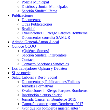
Policia Municipal
Distritos y Juntas Municipales
Sección Sindical Ifema
Publicaciones
Documentos
Otras Publicaciones
Realidad
Evaluaciones I. Riesgo Parques Bomberos
Documentos consulta SAMUR
Admón General-Auton.-Local
Conoce CCOO
¿Quiénes Somos?
Sección Sindical Intercentros
Contacta
Contacto Secciones Sindicales
Los trabajadores Opinan y Debaten
Sí, se puede
Salud Laboral y Resp. Social
Documentos y Publicaciones/Folletos
Jornadas Formativas
Evaluaciones I. Riesgo Parques Bomberos
Inscripción a curso abierto
Jornada Cáncer en Bomberos 2015
Campaña cancerígenos Bomberos 2017
¿Por qué los bomberos mueren antes?