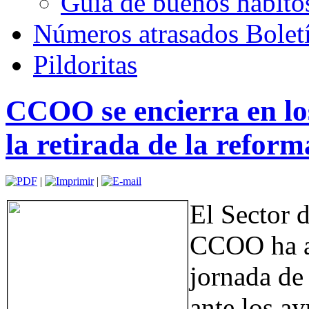
Guía de buenos hábito
Números atrasados Bole
Pildoritas
CCOO se encierra en lo
la retirada de la refor
|
|
El Sector 
CCOO ha a
jornada de
ante los ay